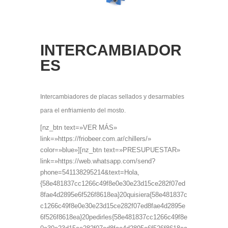
INTERCAMBIADOR
ES
Intercambiadores de placas sellados y desarmables
para el enfriamiento del mosto.
[nz_btn text=»VER MÁS»
link=»https://friobeer.com.ar/chillers/»
color=»blue»][nz_btn text=»PRESUPUESTAR»
link=»https://web.whatsapp.com/send?
phone=541138295214&text=Hola,
{58e481837cc1266c49f8e0e30e23d15ce282f07ed
8fae4d2895e6f526f8618ea}20quisiera{58e481837c
c1266c49f8e0e30e23d15ce282f07ed8fae4d2895e
6f526f8618ea}20pedirles{58e481837cc1266c49f8e