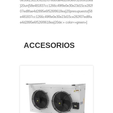
0e30e23d15ce282f07ed8fae4d2895e6f526f8618ea
}20un{58e481837cc1266c49f8e0e30e23d15ce282f
07ed8fae4d2895e6f526f8618ea}20presupuesto{58
e481837cc1266c49f8e0e30e23d15ce282f07ed8fa
e4d2895e6f526f8618ea}20de:» color=»green»]
ACCESORIOS